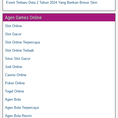
Event Terbaru Dota 2 Tahun 2024 Yang Berikan Bonus Skin
Agen Games Online
Slot Online
Slot Gacor
Slot Online Terpercaya
Slot Online Terbaik
Situs Slot Gacor
Judi Online
Casino Online
Poker Online
Togel Online
Agen Bola
Agen Bola Terpercaya
Agen Bola Resmi