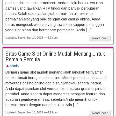
penting dalam soal permainan . Anda selalu harus temukan
games yang tawarkan RTP tinggi dan banyak perputaran
bonus. Salah satunya langkah terbaik untuk temukan
permainan slot yang baik dengan cari casino online. Anda
harus mengecek website yang tawarkan support pelanggan
yang luar biasa dan bermacam permainan. Anda […]
Updated: September 14, 2025 — 4:23 pm
Read Post
Situs Game Slot Online Mudah Menang Untuk
Pemain Pemula
admin
Bermain game slot mudah menang ialah langkah ternyaman
untuk nikmati beragam slot online. Model permainan ini ada di
mayoritas casino online dan bisa dijangkau secara instant.
Anda dapat mainkan slot versus demonstrasi gratis di piranti
portabel. Anda segera dapat mengetes beragam feature dan
susunan pembayaran saat sebelum Anda memilih untuk
bermain-main dengan uang betulan. Ada […]
Updated: September 14, 2025 — 4:23 pm
Read Post