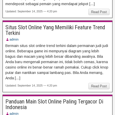
mendeposit sebagai pemain yang mendapat jekpot […]
Updated: September 14, 2025 — 4:20 pm
Read Post
Situs Slot Online Yang Memiliki Feature Trend
Terkini
admin
Bermain situs slot online trend terkini dalam permainan judi judi
online. Beberapa game ini mempunyai diagram yang lebih
bagus dan macam yang lebih besar dibanding awalnya. Bila
Anda baru mengenali permainan ini, tidak boleh cemas, karena
casino online ini benar-benar ramah pemakai. Cukup click knop
putar dan nantikan sampai lambang pas. Bila Anda menang,
Anda […]
Updated: September 14, 2025 — 4:20 pm
Read Post
Panduan Main Slot Online Paling Tergacor Di
Indonesia
admin