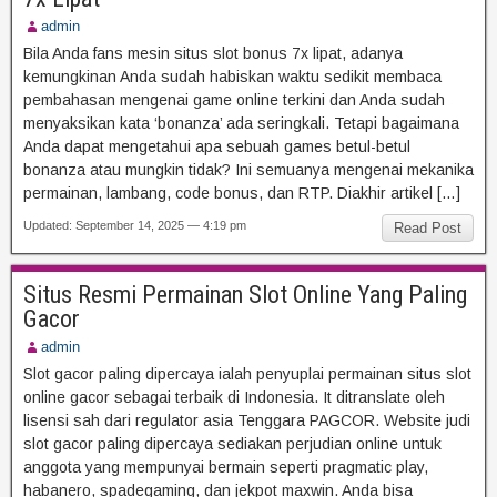
admin
Bila Anda fans mesin situs slot bonus 7x lipat, adanya
kemungkinan Anda sudah habiskan waktu sedikit membaca
pembahasan mengenai game online terkini dan Anda sudah
menyaksikan kata ‘bonanza’ ada seringkali. Tetapi bagaimana
Anda dapat mengetahui apa sebuah games betul-betul
bonanza atau mungkin tidak? Ini semuanya mengenai mekanika
permainan, lambang, code bonus, dan RTP. Diakhir artikel […]
Updated: September 14, 2025 — 4:19 pm
Read Post
Situs Resmi Permainan Slot Online Yang Paling
Gacor
admin
Slot gacor paling dipercaya ialah penyuplai permainan situs slot
online gacor sebagai terbaik di Indonesia. It ditranslate oleh
lisensi sah dari regulator asia Tenggara PAGCOR. Website judi
slot gacor paling dipercaya sediakan perjudian online untuk
anggota yang mempunyai bermain seperti pragmatic play,
habanero, spadegaming, dan jekpot maxwin. Anda bisa