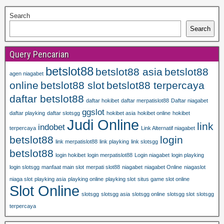
Search
Search
Query Pencarian
betslot88
betslot88 asia
betslot88
agen niagabet
online
betslot88 slot
betslot88 terpercaya
daftar betslot88
daftar hokibet
daftar merpatislot88
Daftar niagabet
ggslot
daftar playking
daftar slotsgg
hokibet asia
hokibet online
hokibet
Judi Online
link
indobet
terpercaya
Link Alternatif niagabet
betslot88
login
link merpatislot88
link playking
link slotsgg
betslot88
login hokibet
login merpatislot88
Login niagabet
login playking
login slotsgg
manfaat main slot
merpati slot88
niagabet
niagabet Online
niagaslot
niaga slot
playking asia
playking online
playking slot
situs game slot online
Slot Online
slotsgg
slotsgg asia
slotsgg online
slotsgg slot
slotsgg
terpercaya