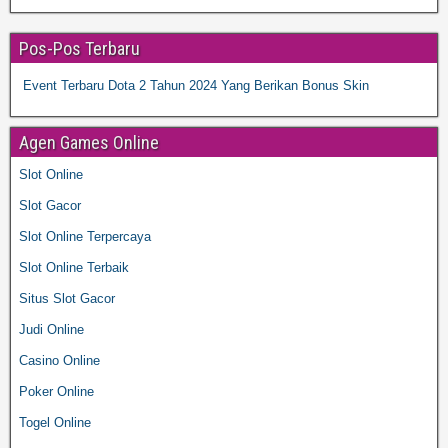
Pos-Pos Terbaru
Event Terbaru Dota 2 Tahun 2024 Yang Berikan Bonus Skin
Agen Games Online
Slot Online
Slot Gacor
Slot Online Terpercaya
Slot Online Terbaik
Situs Slot Gacor
Judi Online
Casino Online
Poker Online
Togel Online