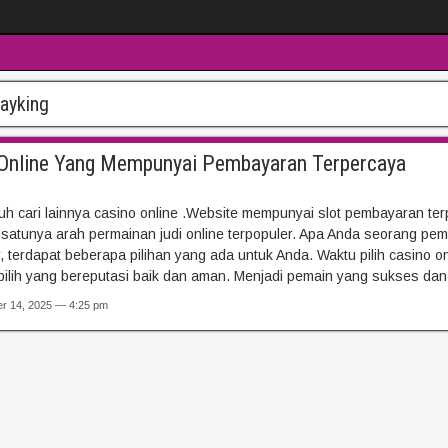
layking
 Online Yang Mempunyai Pembayaran Terpercaya
uh cari lainnya casino online .Website mempunyai slot pembayaran te
satunya arah permainan judi online terpopuler. Apa Anda seorang pem
 terdapat beberapa pilihan yang ada untuk Anda. Waktu pilih casino on
 pilih yang bereputasi baik dan aman. Menjadi pemain yang sukses dan
r 14, 2025 — 4:25 pm