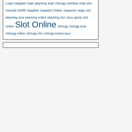
Login niagabet
login playking
login slotsgg
manfaat main slot
merpati slot88
niagabet
niagabet Online
niagaslot
niaga slot
playking asia
playking online
playking slot
situs game slot
Slot Online
online
slotsgg
slotsgg asia
slotsgg online
slotsgg slot
slotsgg terpercaya