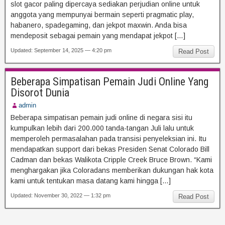
slot gacor paling dipercaya sediakan perjudian online untuk
anggota yang mempunyai bermain seperti pragmatic play,
habanero, spadegaming, dan jekpot maxwin. Anda bisa
mendeposit sebagai pemain yang mendapat jekpot […]
Updated: September 14, 2025 — 4:20 pm
Read Post
Beberapa Simpatisan Pemain Judi Online Yang
Disorot Dunia
admin
Beberapa simpatisan pemain judi online di negara sisi itu
kumpulkan lebih dari 200.000 tanda-tangan Juli lalu untuk
memperoleh permasalahan pada transisi penyeleksian ini. Itu
mendapatkan support dari bekas Presiden Senat Colorado Bill
Cadman dan bekas Walikota Cripple Creek Bruce Brown. “Kami
menghargakan jika Coloradans memberikan dukungan hak kota
kami untuk tentukan masa datang kami hingga […]
Updated: November 30, 2022 — 1:32 pm
Read Post