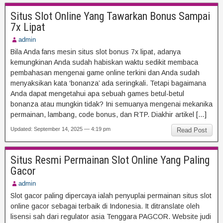
Situs Slot Online Yang Tawarkan Bonus Sampai
7x Lipat
admin
Bila Anda fans mesin situs slot bonus 7x lipat, adanya
kemungkinan Anda sudah habiskan waktu sedikit membaca
pembahasan mengenai game online terkini dan Anda sudah
menyaksikan kata ‘bonanza’ ada seringkali. Tetapi bagaimana
Anda dapat mengetahui apa sebuah games betul-betul
bonanza atau mungkin tidak? Ini semuanya mengenai mekanika
permainan, lambang, code bonus, dan RTP. Diakhir artikel […]
Updated: September 14, 2025 — 4:19 pm
Read Post
Situs Resmi Permainan Slot Online Yang Paling
Gacor
admin
Slot gacor paling dipercaya ialah penyuplai permainan situs slot
online gacor sebagai terbaik di Indonesia. It ditranslate oleh
lisensi sah dari regulator asia Tenggara PAGCOR. Website judi