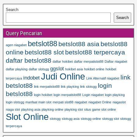
Search
Search
Query Pencarian
betslot88
betslot88 asia
betslot88
agen niagabet
online
betslot88 slot
betslot88 terpercaya
daftar betslot88
daftar hokibet
daftar merpatislot88
Daftar niagabet
ggslot
daftar playking
daftar slotsgg
hokibet asia
hokibet online
hokibet
Judi Online
link
indobet
terpercaya
Link Alternatif niagabet
betslot88
login
link merpatislot88
link playking
link slotsgg
betslot88
login hokibet
login merpatislot88
Login niagabet
login playking
login slotsgg
manfaat main slot
merpati slot88
niagabet
niagabet Online
niagaslot
niaga slot
playking asia
playking online
playking slot
situs game slot online
Slot Online
slotsgg
slotsgg asia
slotsgg online
slotsgg slot
slotsgg
terpercaya