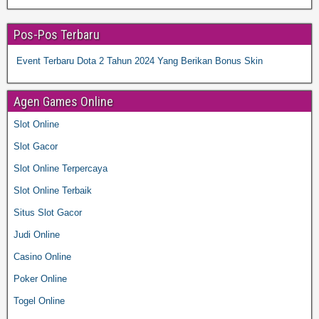
Pos-Pos Terbaru
Event Terbaru Dota 2 Tahun 2024 Yang Berikan Bonus Skin
Agen Games Online
Slot Online
Slot Gacor
Slot Online Terpercaya
Slot Online Terbaik
Situs Slot Gacor
Judi Online
Casino Online
Poker Online
Togel Online