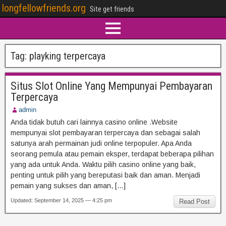
longfellowfriends.org
Site get friends
Tag:
playking terpercaya
Situs Slot Online Yang Mempunyai Pembayaran
Terpercaya
admin
Anda tidak butuh cari lainnya casino online .Website
mempunyai slot pembayaran terpercaya dan sebagai salah
satunya arah permainan judi online terpopuler. Apa Anda
seorang pemula atau pemain eksper, terdapat beberapa pilihan
yang ada untuk Anda. Waktu pilih casino online yang baik,
penting untuk pilih yang bereputasi baik dan aman. Menjadi
pemain yang sukses dan aman, […]
Updated: September 14, 2025 — 4:25 pm
Read Post