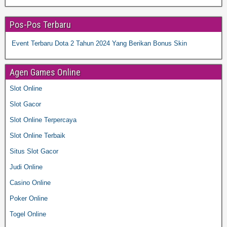
Pos-Pos Terbaru
Event Terbaru Dota 2 Tahun 2024 Yang Berikan Bonus Skin
Agen Games Online
Slot Online
Slot Gacor
Slot Online Terpercaya
Slot Online Terbaik
Situs Slot Gacor
Judi Online
Casino Online
Poker Online
Togel Online