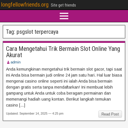
longfellowfriends.org
Site get friends
Tag:
psgslot terpercaya
Cara Mengetahui Trik Bermain Slot Online Yang
Akurat
admin
Anda kemungkinan mengetahui trik bermain slot gacor, tapi saat
ini Anda bisa bermain judi online 24 jam satu hari. Hal luar biasa
mengenai casino online seperti ini ialah Anda bisa bermain
dengan gratis serta tanpa mendaftarkan! Ini membuat lebih
gampang untuk Anda untuk coba beragam permainan dan
memenangi hadiah uang kontan. Berikut langkah temukan
casino […]
Updated: September 14, 2025 — 4:25 pm
Read Post