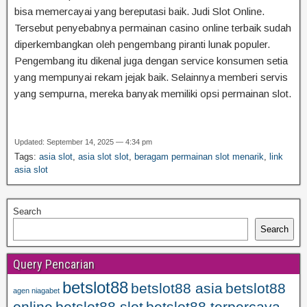
bisa memercayai yang bereputasi baik. Judi Slot Online.
Tersebut penyebabnya permainan casino online terbaik sudah
diperkembangkan oleh pengembang piranti lunak populer.
Pengembang itu dikenal juga dengan service konsumen setia
yang mempunyai rekam jejak baik. Selainnya memberi servis
yang sempurna, mereka banyak memiliki opsi permainan slot.
Updated: September 14, 2025 — 4:34 pm
Tags:
asia slot
,
asia slot slot
,
beragam permainan slot menarik
,
link
asia slot
Search
Search
Query Pencarian
betslot88
betslot88 asia
betslot88
agen niagabet
online
betslot88 slot
betslot88 terpercaya