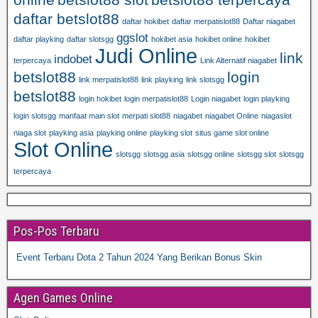
daftar betslot88
daftar hokibet
daftar merpatislot88
Daftar niagabet
ggslot
daftar playking
daftar slotsgg
hokibet asia
hokibet online
hokibet
Judi Online
link
indobet
terpercaya
Link Alternatif niagabet
betslot88
login
link merpatislot88
link playking
link slotsgg
betslot88
login hokibet
login merpatislot88
Login niagabet
login playking
login slotsgg
manfaat main slot
merpati slot88
niagabet
niagabet Online
niagaslot
niaga slot
playking asia
playking online
playking slot
situs game slot online
Slot Online
slotsgg
slotsgg asia
slotsgg online
slotsgg slot
slotsgg
terpercaya
Pos-Pos Terbaru
Event Terbaru Dota 2 Tahun 2024 Yang Berikan Bonus Skin
Agen Games Online