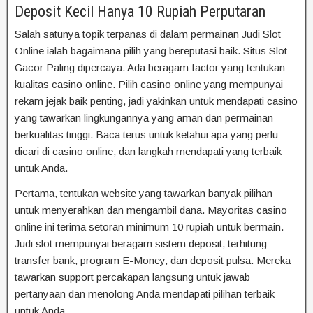
Deposit Kecil Hanya 10 Rupiah Perputaran
Salah satunya topik terpanas di dalam permainan Judi Slot
Online ialah bagaimana pilih yang bereputasi baik. Situs Slot
Gacor Paling dipercaya. Ada beragam factor yang tentukan
kualitas casino online. Pilih casino online yang mempunyai
rekam jejak baik penting, jadi yakinkan untuk mendapati casino
yang tawarkan lingkungannya yang aman dan permainan
berkualitas tinggi. Baca terus untuk ketahui apa yang perlu
dicari di casino online, dan langkah mendapati yang terbaik
untuk Anda.
Pertama, tentukan website yang tawarkan banyak pilihan
untuk menyerahkan dan mengambil dana. Mayoritas casino
online ini terima setoran minimum 10 rupiah untuk bermain.
Judi slot mempunyai beragam sistem deposit, terhitung
transfer bank, program E-Money, dan deposit pulsa. Mereka
tawarkan support percakapan langsung untuk jawab
pertanyaan dan menolong Anda mendapati pilihan terbaik
untuk Anda.