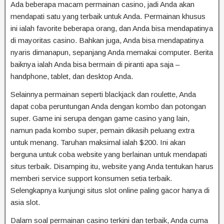
Ada beberapa macam permainan casino, jadi Anda akan
mendapati satu yang terbaik untuk Anda. Permainan khusus
ini ialah favorite beberapa orang, dan Anda bisa mendapatinya
di mayoritas casino. Bahkan juga, Anda bisa mendapatinya
nyaris dimanapun, sepanjang Anda memakai computer. Berita
baiknya ialah Anda bisa bermain di piranti apa saja –
handphone, tablet, dan desktop Anda.
Selainnya permainan seperti blackjack dan roulette, Anda
dapat coba peruntungan Anda dengan kombo dan potongan
super. Game ini serupa dengan game casino yang lain,
namun pada kombo super, pemain dikasih peluang extra
untuk menang. Taruhan maksimal ialah $200. Ini akan
berguna untuk coba website yang berlainan untuk mendapati
situs terbaik. Disamping itu, website yang Anda tentukan harus
memberi service support konsumen setia terbaik.
Selengkapnya kunjungi situs slot online paling gacor hanya di
asia slot.
Dalam soal permainan casino terkini dan terbaik, Anda cuma