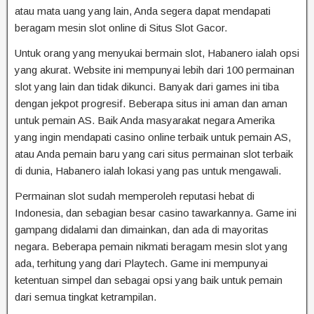
atau mata uang yang lain, Anda segera dapat mendapati
beragam mesin slot online di Situs Slot Gacor.
Untuk orang yang menyukai bermain slot, Habanero ialah opsi
yang akurat. Website ini mempunyai lebih dari 100 permainan
slot yang lain dan tidak dikunci. Banyak dari games ini tiba
dengan jekpot progresif. Beberapa situs ini aman dan aman
untuk pemain AS. Baik Anda masyarakat negara Amerika
yang ingin mendapati casino online terbaik untuk pemain AS,
atau Anda pemain baru yang cari situs permainan slot terbaik
di dunia, Habanero ialah lokasi yang pas untuk mengawali.
Permainan slot sudah memperoleh reputasi hebat di
Indonesia, dan sebagian besar casino tawarkannya. Game ini
gampang didalami dan dimainkan, dan ada di mayoritas
negara. Beberapa pemain nikmati beragam mesin slot yang
ada, terhitung yang dari Playtech. Game ini mempunyai
ketentuan simpel dan sebagai opsi yang baik untuk pemain
dari semua tingkat ketrampilan.